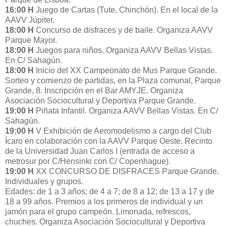
16:00 H
Juego de Cartas (Tute, Chinchón). En el local de la
AAVV Júpiter.
18:00 H
Concurso de disfraces y de baile. Organiza AAVV
Parque Mayor.
18:00 H
Juegos para niños. Organiza AAVV Bellas Vistas.
En C/ Sahagún.
18:00 H
Inicio del XX Campeonato de Mus Parque Grande.
Sorteo y comienzo de partidas, en la Plaza comunal, Parque
Grande, 8. Inscripción en el Bar AMYJE. Organiza
Asociación Sociocultural y Deportiva Parque Grande.
19:00 H
Piñata Infantil. Organiza AAVV Bellas Vistas. En C/
Sahagún.
19:00 H
V Exhibición de Aeromodelismo a cargo del Club
Ícaro en colaboración con la AAVV Parque Oeste. Recinto
de la Universidad Juan Carlos I (entrada de acceso a
metrosur por C/Hensinki con C/ Copenhague).
19:00 H
XX CONCURSO DE DISFRACES Parque Grande.
Individuales y grupos.
Edades: de 1 a 3 años; de 4 a 7; de 8 a 12; de 13 a 17 y de
18 a 99 años. Premios a los primeros de individual y un
jamón para el grupo campeón. Limonada, refrescos,
chuches. Organiza Asociación Sociocultural y Deportiva