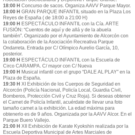
18:00 H
Concurso de sacos. Organiza AAVV Parque Mayor.
18:00 H
GRAN PARQUE INFANTIL situado en la Plaza Los
Reyes de España ( de 18:00 a 21:00 H)
19:00 H
ESPECTÁCULO INFANTIL con la Cía. ARTE
FUSIÓN: “Cuentos de aquí y de allá y de la abuela
también”. Organizado por el Ayuntamiento de Alcorcón con
la colaboración de la Asociación Recreativa Parque
Ondarreta. Entrada por C/ Olímpico Aurelio García, 10,
posterior.
19:00 H
ESPECTÁCULO INFANTIL con la Escuela de
Circo CARAMPA. C/ mayor con C/ Nueva
19:00 H
Musical infantil con el grupo “DALE AL PLAY” en la
Plaza de España.
19:30 H
XI Exhibición de los Cuerpos de Seguridad en
Alcorcón (Policía Nacional, Policía Local, Guardia Civil,
Bomberos, Protección Civil y Cruz Roja). Si deseas obtener
el Carnet de Policía Infantil, acuérdate de llevar una foto
tamaño carnet a la exhibición. La edad máxima para
obtenerlo es de 9 años. Organizada por la AAVV Alcor. En el
Parque Buero Vallejo.
21:00 H
XII Exhibición de Karate Kyokshin realizada por la
Escuela Deportiva Municipal de Artes Marciales de