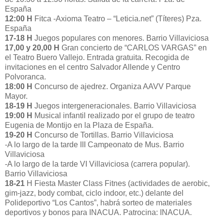
España
12:00 H
Fitca -Axioma Teatro – “Leticia.net” (Títeres) Pza.
España
17-18 H
Juegos populares con menores. Barrio Villaviciosa
17,00 y 20,00 H
Gran concierto de “CARLOS VARGAS” en
el Teatro Buero Vallejo. Entrada gratuita. Recogida de
invitaciones en el centro Salvador Allende y Centro
Polvoranca.
18:00 H
Concurso de ajedrez. Organiza AAVV Parque
Mayor.
18-19 H
Juegos intergeneracionales. Barrio Villaviciosa
19:00 H
Musical infantil realizado por el grupo de teatro
Eugenia de Montijo en la Plaza de España.
19-20 H
Concurso de Tortillas. Barrio Villaviciosa
-A lo largo de la tarde III Campeonato de Mus. Barrio
Villaviciosa
-A lo largo de la tarde VI Villaviciosa (carrera popular).
Barrio Villaviciosa
18-21
H Fiesta Master Class Fitnes (actividades de aerobic,
gim-jazz, body combat, ciclo indoor, etc.) delante del
Polideportivo “Los Cantos”, habrá sorteo de materiales
deportivos y bonos para INACUA. Patrocina: INACUA.