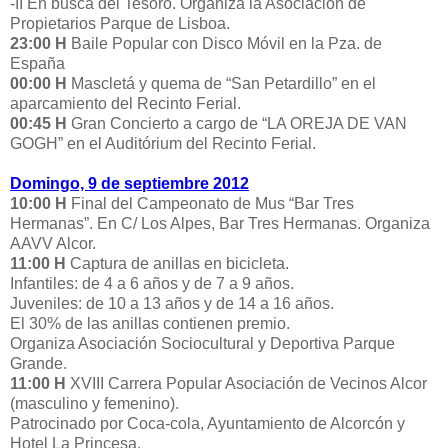
-II En busca del Tesoro. Organiza la Asociación de
Propietarios Parque de Lisboa.
23:00 H
Baile Popular con Disco Móvil en la Pza. de
España
00:00 H
Mascletá y quema de “San Petardillo” en el
aparcamiento del Recinto Ferial.
00:45 H
Gran Concierto a cargo de “LA OREJA DE VAN
GOGH” en el Auditórium del Recinto Ferial.
Domingo, 9 de septiembre 2012
10:00 H
Final del Campeonato de Mus “Bar Tres
Hermanas”. En C/ Los Alpes, Bar Tres Hermanas. Organiza
AAVV Alcor.
11:00 H
Captura de anillas en bicicleta.
Infantiles: de 4 a 6 años y de 7 a 9 años.
Juveniles: de 10 a 13 años y de 14 a 16 años.
El 30% de las anillas contienen premio.
Organiza Asociación Sociocultural y Deportiva Parque
Grande.
11:00 H
XVIII Carrera Popular Asociación de Vecinos Alcor
(masculino y femenino).
Patrocinado por Coca-cola, Ayuntamiento de Alcorcón y
Hotel La Princesa.