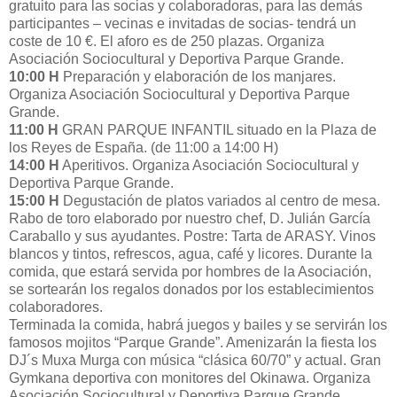
gratuito para las socias y colaboradoras, para las demás
participantes – vecinas e invitadas de socias- tendrá un
coste de 10 €. El aforo es de 250 plazas. Organiza
Asociación Sociocultural y Deportiva Parque Grande.
10:00 H
Preparación y elaboración de los manjares.
Organiza Asociación Sociocultural y Deportiva Parque
Grande.
11:00 H
GRAN PARQUE INFANTIL situado en la Plaza de
los Reyes de España. (de 11:00 a 14:00 H)
14:00 H
Aperitivos. Organiza Asociación Sociocultural y
Deportiva Parque Grande.
15:00 H
Degustación de platos variados al centro de mesa.
Rabo de toro elaborado por nuestro chef, D. Julián García
Caraballo y sus ayudantes. Postre: Tarta de ARASY. Vinos
blancos y tintos, refrescos, agua, café y licores. Durante la
comida, que estará servida por hombres de la Asociación,
se sortearán los regalos donados por los establecimientos
colaboradores.
Terminada la comida, habrá juegos y bailes y se servirán los
famosos mojitos “Parque Grande”. Amenizarán la fiesta los
DJ´s Muxa Murga con música “clásica 60/70” y actual. Gran
Gymkana deportiva con monitores del Okinawa. Organiza
Asociación Sociocultural y Deportiva Parque Grande.