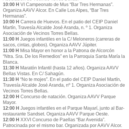
10:00 H
VI Campeonato de Mus “Bar Tres Hermanas”.
Organiza AAVV Alcor. En Calle Los Alpes, “Bar Tres
Hermanas”.
10:00 H
Carrera de Huevos. En el patio del CEIP Daniel
Martín, Travesía Alcalde José Aranda, n. º 1. Organiza
Asociación de Vecinos Torres Bellas.
11:00 H
Juegos infantiles en la C/ Meloneros (carreras de
sacos, cintas, globos). Organiza AAVV Júpiter.
11:00 H
Misa Mayor en honor a la Patrona de Alcorcón
“Ntra. Sra. De los Remedios” en la Parroquia Santa María la
Blanca.
11:30 H
Maratón Infantil (hasta 12 años). Organiza AAVV
Bellas Vistas. En C/ Sahagún.
11:30 H
“No te mojes”. En el patio del CEIP Daniel Martín,
Travesía Alcalde José Aranda, nº 1. Organiza Asociación de
Vecinos Torres Bellas.
12:00 H
Concurso de natación. Organiza AAVV Parque
Mayor.
12:00 H
Juegos infantiles en el Parque Mayarí, junto al Bar-
restaurante Sandset. Organiza AAVV Parque Oeste.
12:00 H
XXVI Concurso de Paellas “Bar Avenida”.
Patrocinada por el mismo bar. Organizada por AAVV Alcor.