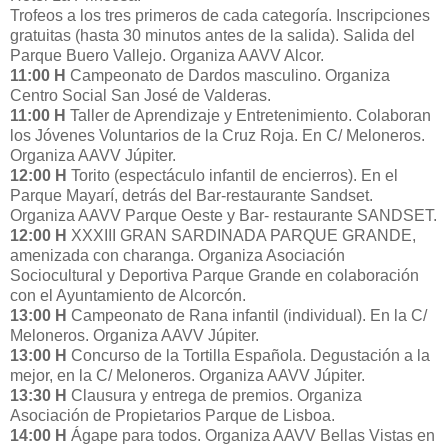
Trofeos a los tres primeros de cada categoría. Inscripciones
gratuitas (hasta 30 minutos antes de la salida). Salida del
Parque Buero Vallejo. Organiza AAVV Alcor.
11:00 H
Campeonato de Dardos masculino. Organiza
Centro Social San José de Valderas.
11:00 H
Taller de Aprendizaje y Entretenimiento. Colaboran
los Jóvenes Voluntarios de la Cruz Roja. En C/ Meloneros.
Organiza AAVV Júpiter.
12:00 H
Torito (espectáculo infantil de encierros). En el
Parque Mayarí, detrás del Bar-restaurante Sandset.
Organiza AAVV Parque Oeste y Bar- restaurante SANDSET.
12:00 H
XXXIII GRAN SARDINADA PARQUE GRANDE,
amenizada con charanga. Organiza Asociación
Sociocultural y Deportiva Parque Grande en colaboración
con el Ayuntamiento de Alcorcón.
13:00 H
Campeonato de Rana infantil (individual). En la C/
Meloneros. Organiza AAVV Júpiter.
13:00 H
Concurso de la Tortilla Española. Degustación a la
mejor, en la C/ Meloneros. Organiza AAVV Júpiter.
13:30 H
Clausura y entrega de premios. Organiza
Asociación de Propietarios Parque de Lisboa.
14:00 H
Ágape para todos. Organiza AAVV Bellas Vistas en