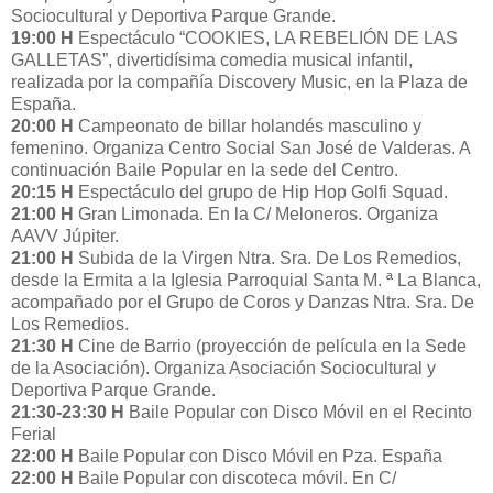
Sociocultural y Deportiva Parque Grande.
19:00 H
Espectáculo “COOKIES, LA REBELIÓN DE LAS
GALLETAS”, divertidísima comedia musical infantil,
realizada por la compañía Discovery Music, en la Plaza de
España.
20:00 H
Campeonato de billar holandés masculino y
femenino. Organiza Centro Social San José de Valderas. A
continuación Baile Popular en la sede del Centro.
20:15 H
Espectáculo del grupo de Hip Hop Golfi Squad.
21:00 H
Gran Limonada. En la C/ Meloneros. Organiza
AAVV Júpiter.
21:00 H
Subida de la Virgen Ntra. Sra. De Los Remedios,
desde la Ermita a la Iglesia Parroquial Santa M. ª La Blanca,
acompañado por el Grupo de Coros y Danzas Ntra. Sra. De
Los Remedios.
21:30 H
Cine de Barrio (proyección de película en la Sede
de la Asociación). Organiza Asociación Sociocultural y
Deportiva Parque Grande.
21:30-23:30 H
Baile Popular con Disco Móvil en el Recinto
Ferial
22:00 H
Baile Popular con Disco Móvil en Pza. España
22:00 H
Baile Popular con discoteca móvil. En C/