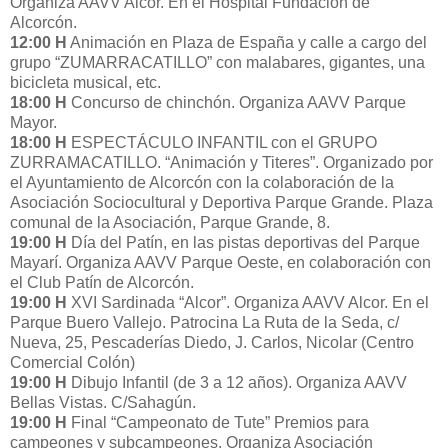
Organiza AAVV Alcor. En el Hospital Fundación de
Alcorcón.
12:00 H
Animación en Plaza de España y calle a cargo del
grupo “ZUMARRACATILLO” con malabares, gigantes, una
bicicleta musical, etc.
18:00 H
Concurso de chinchón. Organiza AAVV Parque
Mayor.
18:00 H
ESPECTÁCULO INFANTIL con el GRUPO
ZURRAMACATILLO. “Animación y Titeres”. Organizado por
el Ayuntamiento de Alcorcón con la colaboración de la
Asociación Sociocultural y Deportiva Parque Grande. Plaza
comunal de la Asociación, Parque Grande, 8.
19:00 H
Día del Patín, en las pistas deportivas del Parque
Mayarí. Organiza AAVV Parque Oeste, en colaboración con
el Club Patín de Alcorcón.
19:00 H
XVI Sardinada “Alcor”. Organiza AAVV Alcor. En el
Parque Buero Vallejo. Patrocina La Ruta de la Seda, c/
Nueva, 25, Pescaderías Diedo, J. Carlos, Nicolar (Centro
Comercial Colón)
19:00 H
Dibujo Infantil (de 3 a 12 años). Organiza AAVV
Bellas Vistas. C/Sahagún.
19:00 H
Final “Campeonato de Tute” Premios para
campeones y subcampeones. Organiza Asociación