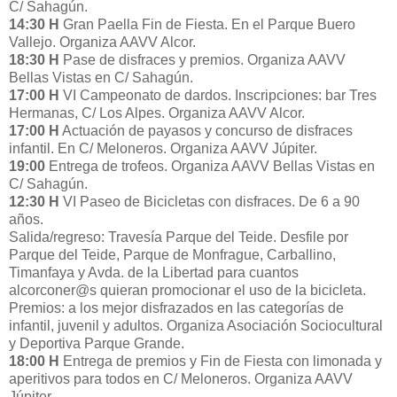
C/ Sahagún.
14:30 H
Gran Paella Fin de Fiesta. En el Parque Buero
Vallejo. Organiza AAVV Alcor.
18:30 H
Pase de disfraces y premios. Organiza AAVV
Bellas Vistas en C/ Sahagún.
17:00 H
VI Campeonato de dardos. Inscripciones: bar Tres
Hermanas, C/ Los Alpes. Organiza AAVV Alcor.
17:00 H
Actuación de payasos y concurso de disfraces
infantil. En C/ Meloneros. Organiza AAVV Júpiter.
19:00
Entrega de trofeos. Organiza AAVV Bellas Vistas en
C/ Sahagún.
12:30 H
VI Paseo de Bicicletas con disfraces. De 6 a 90
años.
Salida/regreso: Travesía Parque del Teide. Desfile por
Parque del Teide, Parque de Monfrague, Carballino,
Timanfaya y Avda. de la Libertad para cuantos
alcorconer@s quieran promocionar el uso de la bicicleta.
Premios: a los mejor disfrazados en las categorías de
infantil, juvenil y adultos. Organiza Asociación Sociocultural
y Deportiva Parque Grande.
18:00 H
Entrega de premios y Fin de Fiesta con limonada y
aperitivos para todos en C/ Meloneros. Organiza AAVV
Júpiter.