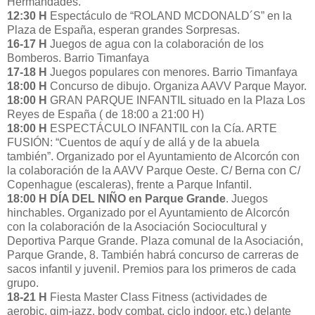
Hermandades.
12:30 H
Espectáculo de “ROLAND MCDONALD´S” en la
Plaza de España, esperan grandes Sorpresas.
16-17 H
Juegos de agua con la colaboración de los
Bomberos. Barrio Timanfaya
17-18 H
Juegos populares con menores. Barrio Timanfaya
18:00 H
Concurso de dibujo. Organiza AAVV Parque Mayor.
18:00 H
GRAN PARQUE INFANTIL situado en la Plaza Los
Reyes de España ( de 18:00 a 21:00 H)
18:00 H
ESPECTÁCULO INFANTIL con la Cía. ARTE
FUSIÓN: “Cuentos de aquí y de allá y de la abuela
también”. Organizado por el Ayuntamiento de Alcorcón con
la colaboración de la AAVV Parque Oeste. C/ Berna con C/
Copenhague (escaleras), frente a Parque Infantil.
18:00 H
DÍA DEL NIÑO en Parque Grande
. Juegos
hinchables. Organizado por el Ayuntamiento de Alcorcón
con la colaboración de la Asociación Sociocultural y
Deportiva Parque Grande. Plaza comunal de la Asociación,
Parque Grande, 8. También habrá concurso de carreras de
sacos infantil y juvenil. Premios para los primeros de cada
grupo.
18-21 H
Fiesta Master Class Fitness (actividades de
aerobic, gim-jazz, body combat, ciclo indoor, etc.) delante